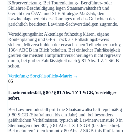
Körperverletzung. Bei Tourenleitung-, Bergführer- oder
Skilehrer-Beschuldigung legen Staatsanwaltschaft und
Gericht den ÖAV- und SLF-Strategie-Maßstab, den
Lawinenlagebericht des Tourtages und das Gutachten des
gerichtlich beeideten Lawinen-Sachverständigen zugrunde.
Verteidigungslinie: Aktenlage frühzeitig klären, eigene
Routenplanung und GPS-Track als Entlastungsbeweis
sichern, Mitverschulden der erwachsenen Teilnehmer nach §
1304 ABGB im Blick behalten. Bei einfacher Fahrlässigkeit
greifen die meisten Haftpflichtversicherungen nicht regressiv
durch, bei grober Fahrlässigkeit nach § 81 Abs. 1 Z 1 StGB
schon.
Vertiefung: Sorgfaltspflicht-Matrix →
05
Lawinentodesfall, § 80 / § 81 Abs. 1 Z 1 StGB, Verteidiger
sofort.
Bei Lawinentodesfall prüft die Staatsanwaltschaft regelmäßig
§ 80 StGB (Strafrahmen bis ein Jahr) und, bei besonders
gefährlichen Verhältnissen, typisch ab Lawinenwarnstufe 3 in
Steilhängen über 30°, § 81 Abs. 1 Z 1 StGB (bis drei Jahre).
Bei mehreren Toten kommt § 80 Abs. 2 StGB (bis fünf Jahre)