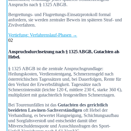
Anspruchs nach § 1325 ABGB.
Bergrettungs- und Flugrettungs-Einsatzprotokoll formal
anfordern, sie werden zentraler Beweis im späteren Straf- und
Zivilverfahren.
Vertiefung: Verfahrenslauf-Phasen →
02
Anspruchsdurchsetzung nach § 1325 ABGB, Gutachten als
Hebel.
§ 1325 ABGB ist die zentrale Anspruchsgrundlage:
Heilungskosten, Verdienstentgang, Schmerzensgeld nach
österreichischen Tagessätzen und, bei Dauerfolgen, Rente für
den Verlust der Erwerbsfähigkeit. Tagessätze nach
Schmerzintensität (leichte 120 €, mittlere 230 €, starke 360 €),
multipliziert mit gutachterlich festgestellten Schmerztagen.
Bei Tourenunfällen ist das
Gutachten des gerichtlich
beeideten Lawinen-Sachverständigen
oft Hebel der
Verhandlung, es bewertet Hangneigung, Schichtungsaufbau
und Sorgfaltsverstoß und entscheidet damit über
Mitverschuldensquote und Ausschlussfragen des Sport-