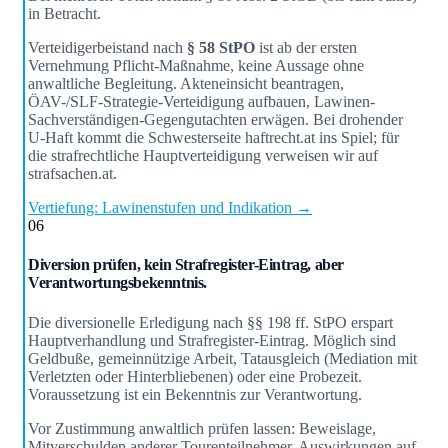
in Betracht.
Verteidigerbeistand nach
§ 58 StPO
ist ab der ersten
Vernehmung Pflicht-Maßnahme, keine Aussage ohne
anwaltliche Begleitung. Akteneinsicht beantragen,
ÖAV-/SLF-Strategie-Verteidigung aufbauen, Lawinen-
Sachverständigen-Gegengutachten erwägen. Bei drohender
U-Haft kommt die Schwesterseite haftrecht.at ins Spiel; für
die strafrechtliche Hauptverteidigung verweisen wir auf
strafsachen.at.
Vertiefung: Lawinenstufen und Indikation →
06
Diversion prüfen, kein Strafregister-Eintrag, aber
Verantwortungsbekenntnis.
Die diversionelle Erledigung nach §§ 198 ff. StPO erspart
Hauptverhandlung und Strafregister-Eintrag. Möglich sind
Geldbuße, gemeinnützige Arbeit, Tatausgleich (Mediation mit
Verletzten oder Hinterbliebenen) oder eine Probezeit.
Voraussetzung ist ein Bekenntnis zur Verantwortung.
Vor Zustimmung anwaltlich prüfen lassen: Beweislage,
Mitverschulden anderer Tourenteilnehmer, Auswirkungen auf