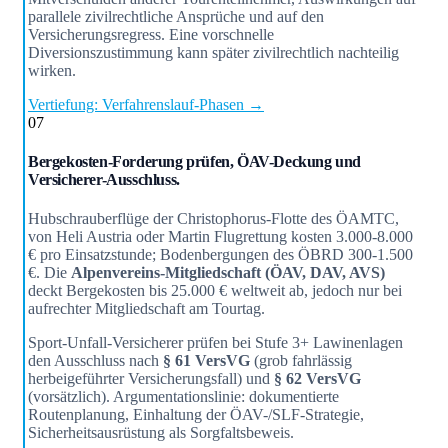
parallele zivilrechtliche Ansprüche und auf den
Versicherungsregress. Eine vorschnelle
Diversionszustimmung kann später zivilrechtlich nachteilig
wirken.
Vertiefung: Verfahrenslauf-Phasen →
07
Bergekosten-Forderung prüfen, ÖAV-Deckung und
Versicherer-Ausschluss.
Hubschrauberflüge der Christophorus-Flotte des ÖAMTC,
von Heli Austria oder Martin Flugrettung kosten 3.000-8.000
€ pro Einsatzstunde; Bodenbergungen des ÖBRD 300-1.500
€. Die
Alpenvereins-Mitgliedschaft (ÖAV, DAV, AVS)
deckt Bergekosten bis 25.000 € weltweit ab, jedoch nur bei
aufrechter Mitgliedschaft am Tourtag.
Sport-Unfall-Versicherer prüfen bei Stufe 3+ Lawinenlagen
den Ausschluss nach
§ 61 VersVG
(grob fahrlässig
herbeigeführter Versicherungsfall) und
§ 62 VersVG
(vorsätzlich). Argumentationslinie: dokumentierte
Routenplanung, Einhaltung der ÖAV-/SLF-Strategie,
Sicherheitsausrüstung als Sorgfaltsbeweis.