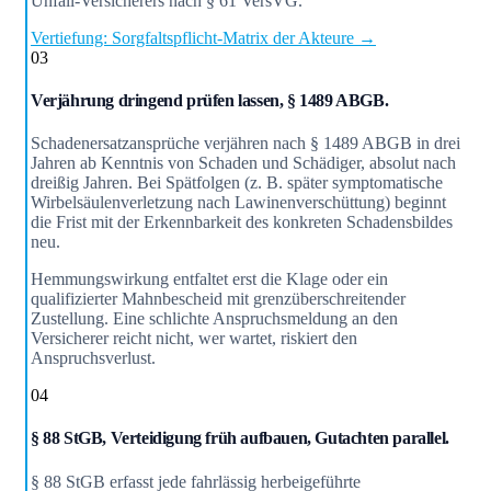
Unfall-Versicherers nach § 61 VersVG.
Vertiefung: Sorgfaltspflicht-Matrix der Akteure →
03
Verjährung dringend prüfen lassen, § 1489 ABGB.
Schadenersatzansprüche verjähren nach § 1489 ABGB in drei
Jahren ab Kenntnis von Schaden und Schädiger, absolut nach
dreißig Jahren. Bei Spätfolgen (z. B. später symptomatische
Wirbelsäulenverletzung nach Lawinenverschüttung) beginnt
die Frist mit der Erkennbarkeit des konkreten Schadensbildes
neu.
Hemmungswirkung entfaltet erst die Klage oder ein
qualifizierter Mahnbescheid mit grenzüberschreitender
Zustellung. Eine schlichte Anspruchsmeldung an den
Versicherer reicht nicht, wer wartet, riskiert den
Anspruchsverlust.
04
§ 88 StGB, Verteidigung früh aufbauen, Gutachten parallel.
§ 88 StGB erfasst jede fahrlässig herbeigeführte