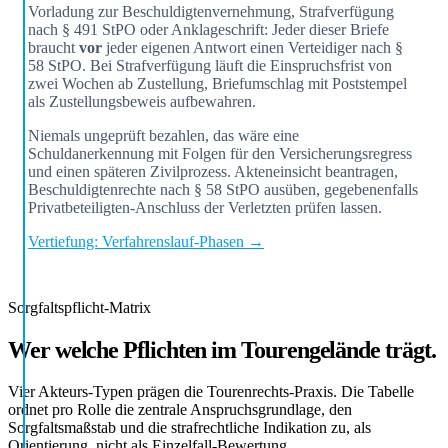
Vorladung zur Beschuldigtenvernehmung, Strafverfügung
nach § 491 StPO oder Anklageschrift: Jeder dieser Briefe
braucht
vor
jeder eigenen Antwort einen Verteidiger nach §
58 StPO. Bei Strafverfügung läuft die Einspruchsfrist von
zwei Wochen ab Zustellung, Briefumschlag mit Poststempel
als Zustellungsbeweis aufbewahren.
Niemals ungeprüft bezahlen, das wäre eine
Schuldanerkennung mit Folgen für den Versicherungsregress
und einen späteren Zivilprozess. Akteneinsicht beantragen,
Beschuldigtenrechte nach § 58 StPO ausüben, gegebenenfalls
Privatbeteiligten-Anschluss der Verletzten prüfen lassen.
Vertiefung: Verfahrenslauf-Phasen →
Sorgfaltspflicht-Matrix
Wer welche Pflichten im Tourengelände trägt.
Vier Akteurs-Typen prägen die Tourenrechts-Praxis. Die Tabelle
ordnet pro Rolle die zentrale Anspruchsgrundlage, den
Sorgfaltsmaßstab und die strafrechtliche Indikation zu, als
Orientierung, nicht als Einzelfall-Bewertung.