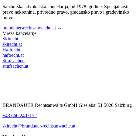
Salzburška advokatska kancelarija, od 1978. godine. Specijalnosti:
pravo nekretnina, privredno pravo, građansko pravo i građevinsko
pravo.
brandauer-rechtsanwaelte.at →
Mreža kancelarije
Skirecht
skirecht.at
Haftrecht
haftrecht.at
Strafsachen
strafsachen.at
BRANDAUER Rechtsanwälte GmbH Giselakai 51 5020 Salzburg
+43 660 2407152
skirecht@brandauer-rechtsanwaelte.at