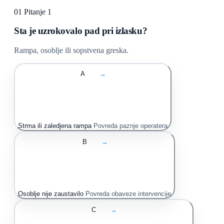
01
Pitanje 1
Sta je uzrokovalo pad pri izlasku?
Rampa, osoblje ili sopstvena greska.
A
→
Strma ili zaledjena rampa
Povreda paznje operatera
B
→
Osoblje nije zaustavilo
Povreda obaveze intervencije
C
→