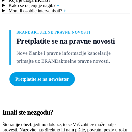
Koja je uloga EKHG?
+
Kako se ocjenjuje nagib?
+
Mora li osoblje intervenisati?
+
BRANDAKTUELNE PRAVNE NOVOSTI
Pretplatite se na pravne novosti
Nove članke i pravne informacije kancelarije
primajte uz BRANDaktuelne pravne novosti.
Pretplatite se na newsletter
Imali ste nezgodu?
Što ranije obezbijedimo dokaze, to se Vaš zahtjev može bolje
provesti. Nazovite nas direktno ili nam pišite, povratni poziv u roku