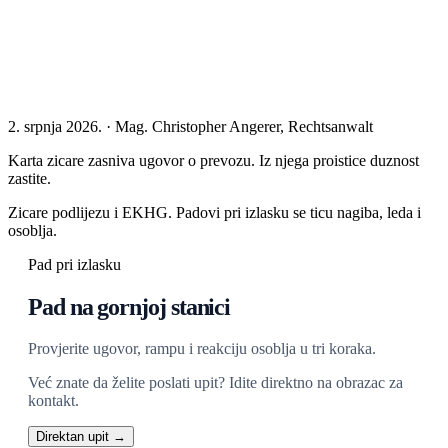
2. srpnja 2026. · Mag. Christopher Angerer, Rechtsanwalt
Karta zicare zasniva ugovor o prevozu. Iz njega proistice duznost
zastite.
Zicare podlijezu i EKHG. Padovi pri izlasku se ticu nagiba, leda i
osoblja.
Pad pri izlasku
Pad na gornjoj stanici
Provjerite ugovor, rampu i reakciju osoblja u tri koraka.
Već znate da želite poslati upit? Idite direktno na obrazac za
kontakt.
Direktan upit →