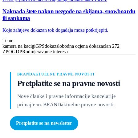
Naknada štete nakon nezgode na skijama, snowboardu
ili sankama
Koje zahtjeve dokazan tok dogadaja moze potkrijepiti.
Teme
kamera na kacigi
GPS
dokaz
slobodna ocjena dokaza
clan 272
ZPO
GDPR
odmjeravanje interesa
BRANDAKTUELNE PRAVNE NOVOSTI
Pretplatite se na pravne novosti
Nove članke i pravne informacije kancelarije
primajte uz BRANDaktuelne pravne novosti.
Pretplatite se na newsletter