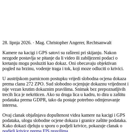
28. lipnja 2026. · Mag. Christopher Angerer, Rechtsanwalt
Kamere na kacigi i GPS satovi su rašireni pri skijanju. Nakon
nezgode postavlja se pitanje da li video ili zabiljezeni podaci o
kretanju mogu posluziti kao dokaz. Oni obecavaju objektivan
pogled na brzinu, vodenje traga i tok, koji moze odluciti o krivici.
U austrijskom parnicnom postupku vrijedi slobodna ocjena dokaza
prema clanu 272 ZPO. Sud slobodno ocjenjuje dokaznu vrijednost i
nije vezan krutim dokaznim pravilima. Snimak bez prepoznatljivih
trecih lica je nekriticen. Ako su druga lica u kadru, to dira u zaštitu
podataka prema GDPR, tako da postaje potrebno odmjeravanje
interesa.
Ovaj clanak objašnjava dopuštenost videa kamere na kacigi i GPS
podataka, ulogu slobodne ocjene dokaza i granice zaštite podataka.
Kako dokazi djeluju u sporu o podjeli krivice, pokazuje clanak o
podjeli krivice prema FIS pravilima
.