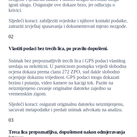
igrati ulogu. Osigurajte ove dokaze brzo, jer odlucuju o
krivici.
Sljedeći koraci: zabiljeziti svjedoke i njihove kontakt podatke,
zatraziti izvještaj spasavanja i dokumentovati mjesto nezgode.
02
Vlastiti podaci bez trecih lica, po pravilu dopušteni.
Snimak bez prepoznatljivih trecih lica i GPS podaci vlastitog
uredaja su nekriticni. U parnicnom postupku vrijedi slobodna
ocjena dokaza prema clanu 272 ZPO, sud dakle slobodno
ocjenjuje dokaznu vrijednost. GPS podaci mogu dokazati
brzinu i putanju, video kamere na kacigi tok. Pazite na
neizmijenjeno cuvanje originalne datoteke zajedno sa
vremenskim zigom.
Sljedeći koraci: osigurati originalnu datoteku neizmijenjenu,
sacuvati metapodatke i predati snimak advokatu na analizu.
03
Treca lica prepoznatljiva, dopuštenost nakon odmjeravanja