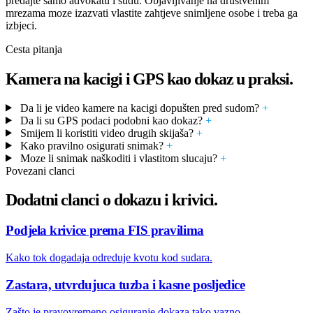
predajte samo advokatu i sudu. Objavljivanje na društvenim
mrezama moze izazvati vlastite zahtjeve snimljene osobe i treba ga
izbjeci.
Cesta pitanja
Kamera na kacigi i GPS kao dokaz u praksi.
Da li je video kamere na kacigi dopušten pred sudom?
+
Da li su GPS podaci podobni kao dokaz?
+
Smijem li koristiti video drugih skijaša?
+
Kako pravilno osigurati snimak?
+
Moze li snimak naškoditi i vlastitom slucaju?
+
Povezani clanci
Dodatni clanci o dokazu i krivici.
Podjela krivice prema FIS pravilima
Kako tok dogadaja odreduje kvotu kod sudara.
Zastara, utvrdujuca tuzba i kasne posljedice
Zašto je pravovremeno osiguranje dokaza tako vazno.