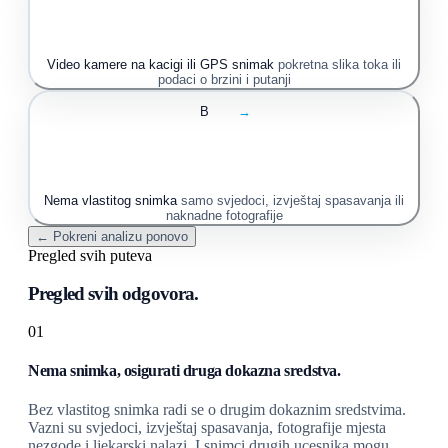
Video kamere na kacigi ili GPS snimak
pokretna slika toka ili
podaci o brzini i putanji
B
→
Nema vlastitog snimka
samo svjedoci, izvještaj spasavanja ili
naknadne fotografije
← Pokreni analizu ponovo
Pregled svih puteva
Pregled svih odgovora.
01
Nema snimka, osigurati druga dokazna sredstva.
Bez vlastitog snimka radi se o drugim dokaznim sredstvima.
Vazni su svjedoci, izvještaj spasavanja, fotografije mjesta
nezgode i ljekarski nalazi. I snimci drugih ucesnika mogu