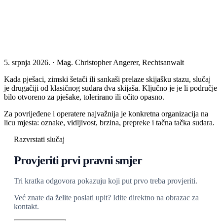
5. srpnja 2026. · Mag. Christopher Angerer, Rechtsanwalt
Kada pješaci, zimski šetači ili sankaši prelaze skijašku stazu, slučaj
je drugačiji od klasičnog sudara dva skijaša. Ključno je je li područje
bilo otvoreno za pješake, tolerirano ili očito opasno.
Za povrijeđene i operatere najvažnija je konkretna organizacija na
licu mjesta: oznake, vidljivost, brzina, prepreke i tačna tačka sudara.
Razvrstati slučaj
Provjeriti prvi pravni smjer
Tri kratka odgovora pokazuju koji put prvo treba provjeriti.
Već znate da želite poslati upit? Idite direktno na obrazac za
kontakt.