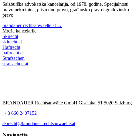
Salzburška advokatska kancelarija, od 1978. godine. Specijalnosti:
pravo nekretnina, privredno pravo, građansko pravo i građevinsko
pravo.
brandauer-rechtsanwaelte.at →
Mreža kancelarije
Skirecht
skirecht.at
Haftrecht
haftrecht.at
Strafsachen
strafsachen.at
BRANDAUER Rechtsanwälte GmbH Giselakai 51 5020 Salzburg
+43 660 2407152
skirecht@brandauer-rechtsanwaelte.at
Navigacija