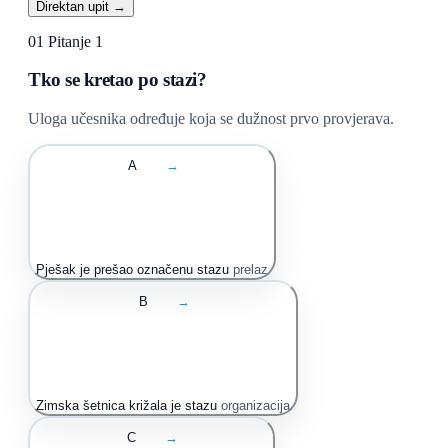
Direktan upit →
01
Pitanje 1
Tko se kretao po stazi?
Uloga učesnika određuje koja se dužnost prvo provjerava.
A
→
Pješak je prešao označenu stazu
prelaz
B
→
Zimska šetnica križala je stazu
organizacija
C
→