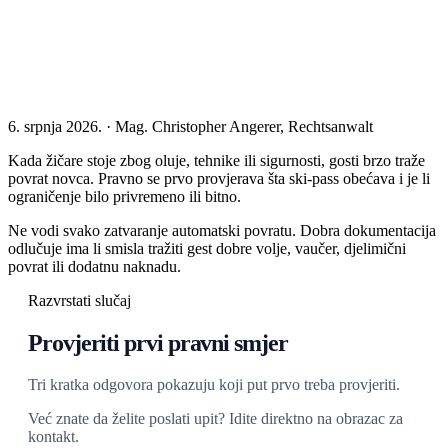
6. srpnja 2026. · Mag. Christopher Angerer, Rechtsanwalt
Kada žičare stoje zbog oluje, tehnike ili sigurnosti, gosti brzo traže
povrat novca. Pravno se prvo provjerava šta ski-pass obećava i je li
ograničenje bilo privremeno ili bitno.
Ne vodi svako zatvaranje automatski povratu. Dobra dokumentacija
odlučuje ima li smisla tražiti gest dobre volje, vaučer, djelimični
povrat ili dodatnu naknadu.
Razvrstati slučaj
Provjeriti prvi pravni smjer
Tri kratka odgovora pokazuju koji put prvo treba provjeriti.
Već znate da želite poslati upit? Idite direktno na obrazac za
kontakt.