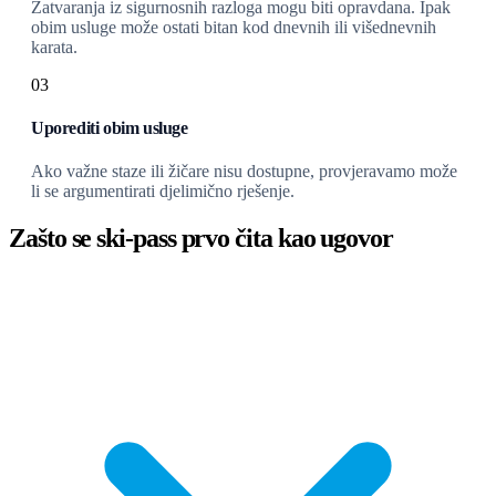
Zatvaranja iz sigurnosnih razloga mogu biti opravdana. Ipak
obim usluge može ostati bitan kod dnevnih ili višednevnih
karata.
03
Uporediti obim usluge
Ako važne staze ili žičare nisu dostupne, provjeravamo može
li se argumentirati djelimično rješenje.
Zašto se ski-pass prvo čita kao ugovor