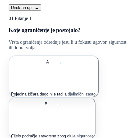
Direktan upit →
01
Pitanje 1
Koje ograničenje je postojalo?
Vrsta ograničenja određuje jesu li u fokusu ugovor, sigurnost
ili dobra volja.
A
→
Pojedina žičara dugo nije radila
djelimični zastoj
B
→
Cijelo područje zatvoreno zbog oluje
sigurnost