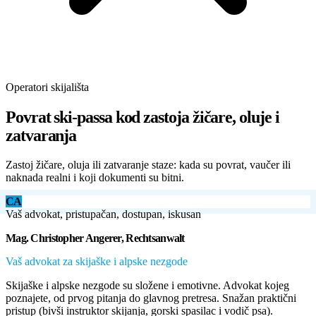
Operatori skijališta
Povrat ski-passa kod zastoja žičare, oluje i
zatvaranja
Zastoj žičare, oluja ili zatvaranje staze: kada su povrat, vaučer ili
naknada realni i koji dokumenti su bitni.
CA
Vaš advokat, pristupačan, dostupan, iskusan
Mag. Christopher Angerer, Rechtsanwalt
Vaš advokat za skijaške i alpske nezgode
Skijaške i alpske nezgode su složene i emotivne. Advokat kojeg
poznajete, od prvog pitanja do glavnog pretresa. Snažan praktični
pristup (bivši instruktor skijanja, gorski spasilac i vodič psa).