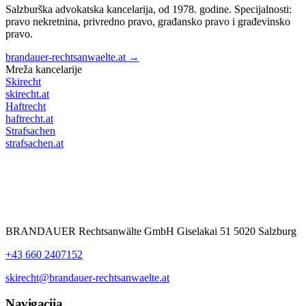
Salzburška advokatska kancelarija, od 1978. godine. Specijalnosti:
pravo nekretnina, privredno pravo, građansko pravo i građevinsko
pravo.
brandauer-rechtsanwaelte.at →
Mreža kancelarije
Skirecht
skirecht.at
Haftrecht
haftrecht.at
Strafsachen
strafsachen.at
BRANDAUER Rechtsanwälte GmbH Giselakai 51 5020 Salzburg
+43 660 2407152
skirecht@brandauer-rechtsanwaelte.at
Navigacija