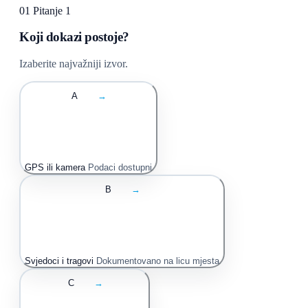
01
Pitanje 1
Koji dokazi postoje?
Izaberite najvažniji izvor.
A
→
GPS ili kamera
Podaci dostupni
B
→
Svjedoci i tragovi
Dokumentovano na licu mjesta
C
→