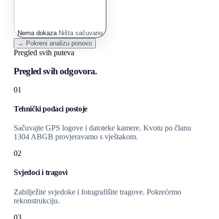
Nema dokaza
Ništa sačuvano
← Pokreni analizu ponovo
Pregled svih puteva
Pregled svih odgovora.
01
Tehnički podaci postoje
Sačuvajte GPS logove i datoteke kamere. Kvotu po članu
1304 ABGB provjeravamo s vještakom.
02
Svjedoci i tragovi
Zabilježite svjedoke i fotografišite tragove. Pokrećemo
rekonstrukciju.
03