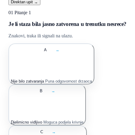
Direktan upit →
01
Pitanje 1
Je li staza bila jasno zatvorena u trenutku nesrece?
Znakovi, traka ili signali na ulazu.
A
→
Nije bilo zatvaranja
Puna odgovornost drzaoca
B
→
Djelimicno vidljivo
Moguca podjela krivnje
C
→