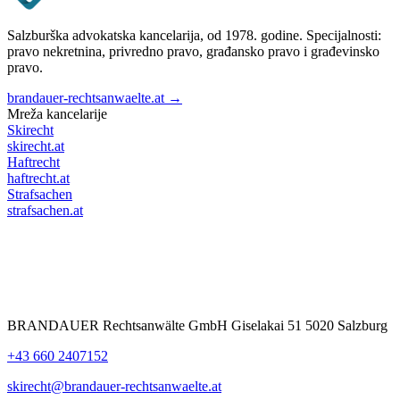
Salzburška advokatska kancelarija, od 1978. godine. Specijalnosti:
pravo nekretnina, privredno pravo, građansko pravo i građevinsko
pravo.
brandauer-rechtsanwaelte.at →
Mreža kancelarije
Skirecht
skirecht.at
Haftrecht
haftrecht.at
Strafsachen
strafsachen.at
BRANDAUER Rechtsanwälte GmbH Giselakai 51 5020 Salzburg
+43 660 2407152
skirecht@brandauer-rechtsanwaelte.at