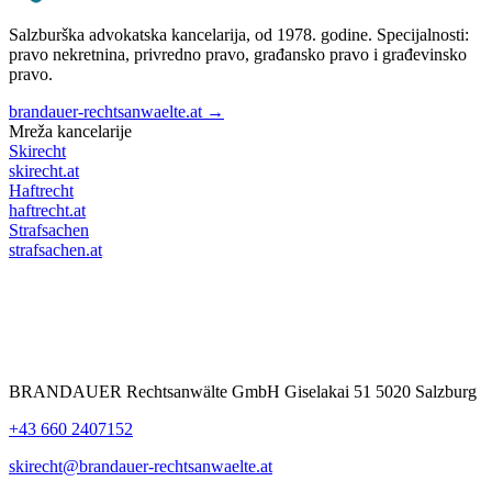
Salzburška advokatska kancelarija, od 1978. godine. Specijalnosti:
pravo nekretnina, privredno pravo, građansko pravo i građevinsko
pravo.
brandauer-rechtsanwaelte.at →
Mreža kancelarije
Skirecht
skirecht.at
Haftrecht
haftrecht.at
Strafsachen
strafsachen.at
BRANDAUER Rechtsanwälte GmbH Giselakai 51 5020 Salzburg
+43 660 2407152
skirecht@brandauer-rechtsanwaelte.at