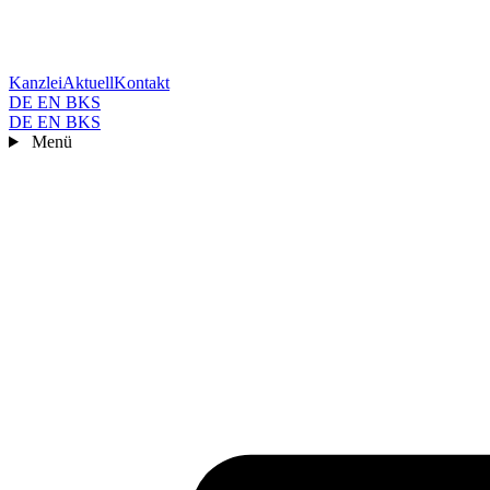
Kanzlei
Aktuell
Kontakt
DE
EN
BKS
DE
EN
BKS
Menü