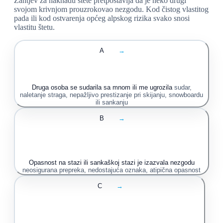
Zahtjev za naknadu štete pretpostavlja da je neko drugi
svojom krivnjom prouzrokovao nezgodu. Kod čistog vlastitog
pada ili kod ostvarenja općeg alpskog rizika svako snosi
vlastitu štetu.
A
→
Druga osoba se sudarila sa mnom ili me ugrozila
sudar,
naletanje straga, nepažljivo prestizanje pri skijanju, snowboardu
ili sankanju
B
→
Opasnost na stazi ili sankaškoj stazi je izazvala nezgodu
neosigurana prepreka, nedostajuća oznaka, atipična opasnost
C
→