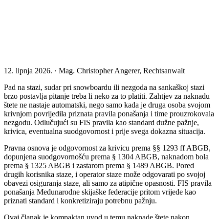
12. lipnja 2026. · Mag. Christopher Angerer, Rechtsanwalt
Pad na stazi, sudar pri snowboardu ili nezgoda na sankaškoj stazi
brzo postavlja pitanje treba li neko za to platiti. Zahtjev za naknadu
štete ne nastaje automatski, nego samo kada je druga osoba svojom
krivnjom povrijedila priznata pravila ponašanja i time prouzrokovala
nezgodu. Odlučujući su FIS pravila kao standard dužne pažnje,
krivica, eventualna suodgovornost i prije svega dokazna situacija.
Pravna osnova je odgovornost za krivicu prema §§ 1293 ff ABGB,
dopunjena suodgovornošću prema § 1304 ABGB, naknadom bola
prema § 1325 ABGB i zastarom prema § 1489 ABGB. Pored
drugih korisnika staze, i operator staze može odgovarati po svojoj
obavezi osiguranja staze, ali samo za atipične opasnosti. FIS pravila
ponašanja Međunarodne skijaške federacije pritom vrijede kao
priznati standard i konkretiziraju potrebnu pažnju.
Ovaj članak je kompaktan uvod u temu naknade štete nakon