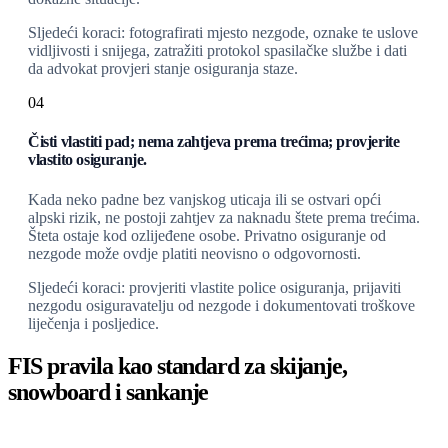
Sljedeći koraci: fotografirati mjesto nezgode, oznake te uslove
vidljivosti i snijega, zatražiti protokol spasilačke službe i dati
da advokat provjeri stanje osiguranja staze.
04
Čisti vlastiti pad; nema zahtjeva prema trećima; provjerite
vlastito osiguranje.
Kada neko padne bez vanjskog uticaja ili se ostvari opći
alpski rizik, ne postoji zahtjev za naknadu štete prema trećima.
Šteta ostaje kod ozlijeđene osobe. Privatno osiguranje od
nezgode može ovdje platiti neovisno o odgovornosti.
Sljedeći koraci: provjeriti vlastite police osiguranja, prijaviti
nezgodu osiguravatelju od nezgode i dokumentovati troškove
liječenja i posljedice.
FIS pravila kao standard za skijanje,
snowboard i sankanje