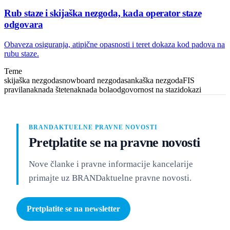
Rub staze i skijaška nezgoda, kada operator staze
odgovara
Obaveza osiguranja, atipične opasnosti i teret dokaza kod padova na
rubu staze.
Teme
skijaška nezgoda
snowboard nezgoda
sankaška nezgoda
FIS
pravila
naknada štete
naknada bola
odgovornost na stazi
dokazi
BRANDAKTUELNE PRAVNE NOVOSTI
Pretplatite se na pravne novosti
Nove članke i pravne informacije kancelarije
primajte uz BRANDaktuelne pravne novosti.
Pretplatite se na newsletter