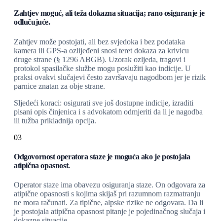
Zahtjev moguć, ali teža dokazna situacija; rano osiguranje je
odlučujuće.
Zahtjev može postojati, ali bez svjedoka i bez podataka
kamera ili GPS-a ozlijeđeni snosi teret dokaza za krivicu
druge strane (§ 1296 ABGB). Uzorak ozljeda, tragovi i
protokol spasilačke službe mogu poslužiti kao indicije. U
praksi ovakvi slučajevi često završavaju nagodbom jer je rizik
parnice znatan za obje strane.
Sljedeći koraci: osigurati sve još dostupne indicije, izraditi
pisani opis činjenica i s advokatom odmjeriti da li je nagodba
ili tužba prikladnija opcija.
03
Odgovornost operatora staze je moguća ako je postojala
atipična opasnost.
Operator staze ima obavezu osiguranja staze. On odgovara za
atipične opasnosti s kojima skijaš pri razumnom razmatranju
ne mora računati. Za tipične, alpske rizike ne odgovara. Da li
je postojala atipična opasnost pitanje je pojedinačnog slučaja i
dokazne situacije.