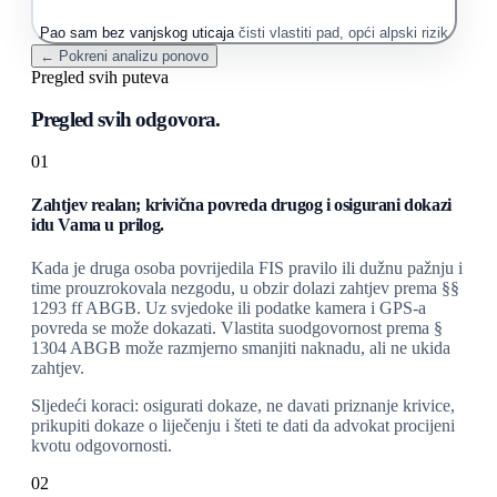
Pao sam bez vanjskog uticaja
čisti vlastiti pad, opći alpski rizik
← Pokreni analizu ponovo
Pregled svih puteva
Pregled svih odgovora.
01
Zahtjev realan; krivična povreda drugog i osigurani dokazi
idu Vama u prilog.
Kada je druga osoba povrijedila FIS pravilo ili dužnu pažnju i
time prouzrokovala nezgodu, u obzir dolazi zahtjev prema §§
1293 ff ABGB. Uz svjedoke ili podatke kamera i GPS-a
povreda se može dokazati. Vlastita suodgovornost prema §
1304 ABGB može razmjerno smanjiti naknadu, ali ne ukida
zahtjev.
Sljedeći koraci: osigurati dokaze, ne davati priznanje krivice,
prikupiti dokaze o liječenju i šteti te dati da advokat procijeni
kvotu odgovornosti.
02