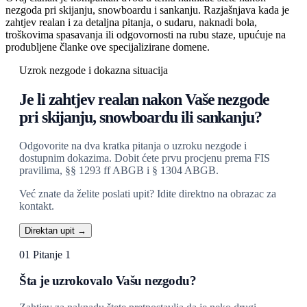
nezgoda pri skijanju, snowboardu i sankanju. Razjašnjava kada je
zahtjev realan i za detaljna pitanja, o sudaru, naknadi bola,
troškovima spasavanja ili odgovornosti na rubu staze, upućuje na
produbljene članke ove specijalizirane domene.
Uzrok nezgode i dokazna situacija
Je li zahtjev realan nakon Vaše nezgode
pri skijanju, snowboardu ili sankanju?
Odgovorite na dva kratka pitanja o uzroku nezgode i
dostupnim dokazima. Dobit ćete prvu procjenu prema FIS
pravilima, §§ 1293 ff ABGB i § 1304 ABGB.
Već znate da želite poslati upit? Idite direktno na obrazac za
kontakt.
Direktan upit →
01
Pitanje 1
Šta je uzrokovalo Vašu nezgodu?