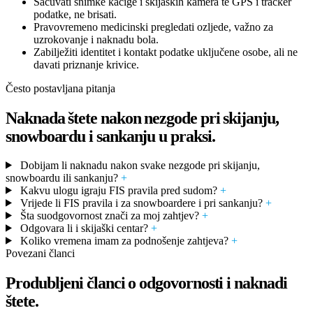
Sačuvati snimke kacige i skijaških kamera te GPS i tracker
podatke, ne brisati.
Pravovremeno medicinski pregledati ozljede, važno za
uzrokovanje i naknadu bola.
Zabilježiti identitet i kontakt podatke uključene osobe, ali ne
davati priznanje krivice.
Često postavljana pitanja
Naknada štete nakon nezgode pri skijanju,
snowboardu i sankanju u praksi.
Dobijam li naknadu nakon svake nezgode pri skijanju,
snowboardu ili sankanju?
+
Kakvu ulogu igraju FIS pravila pred sudom?
+
Vrijede li FIS pravila i za snowboardere i pri sankanju?
+
Šta suodgovornost znači za moj zahtjev?
+
Odgovara li i skijaški centar?
+
Koliko vremena imam za podnošenje zahtjeva?
+
Povezani članci
Produbljeni članci o odgovornosti i naknadi
štete.