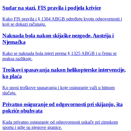
Sudar na stazi, FIS pravila i podjela krivice
Kako FIS pravila i § 1304 ABGB određuju kvotu odgovornosti i
koji se dokazi računaju.
Naknada bola nakon skijaške nezgode, Austrija i
Njemačka
Kako se naknada bola mjeri prema § 1325 ABGB i u čemu se
praksa razlikuje.
Troškovi spasavanja nakon helikopterske intervencije,
ko plaća
Ko snosi troškove spasavanja i koje osiguranje važi u hitnom
slučaju.
Privatno osiguranje od odgovornosti pri skijanju, šta
pokriće obuhvata
Kada privatno osiguranje od odgovornosti uskače pri zimskom
sportu i gdje su njegove granice.