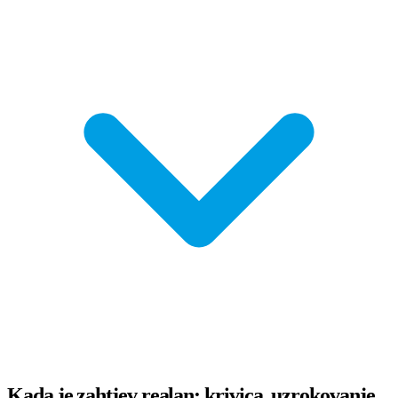
Kada je zahtjev realan: krivica, uzrokovanje,