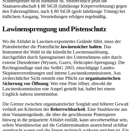
Schneesportler nicht zumutbar ist. Strafrechtlich prüft die
Staatsanwaltschaft § 88 StGB (fahrlässige Körperverletzung) gegen
den Fahrzeugführer, nach § 80 StGB (grob fahrlässige Tötung) bei
tödlichem Ausgang, Verurteilungen erfolgen regelmäßig.
Lawinensprengung und Pistenschutz
Wo die Abfahrt in Lawinen-exponiertes Gelände führt, muss der
Pistenbetreiber die Pistenfläche
lawinensicher halten
. Das
Instrument der Wahl ist die künstliche Lawinenauslösung,
durchgeführt durch Sprengmeister des Unternehmens oder durch
externe Dienstleister (Wyssen, Gazex, Helicopter-Sprengung). Die
Rechtsgrundlage sind das SeilbG 2003, einschlägige Landes-
Skipistenverordnungen und interne Lawinenkommissionen. Aus
zivilrechtlicher Sicht entsteht eine Pflicht zur
organisatorischen
Sicherung vor Öffnung
: Wer eine Piste öffnet, obwohl die
Lawinenkommission rote Ampel gestellt hat, haftet bei einem
Unglück nahezu unentrinnbar.
Die Grenze zwischen organisatorischer Sorgfalt und höherer Gewalt
verläuft am Kriterium der
Beherrschbarkeit
. Eine Staublawine aus
dem Variantengelände, die über die geschlossene Pistensperre
hinweg in die präparierte Abfahrt einfällt, kann unvorhersehbar sein,
sofern Warnhinweise auf die Gefahrensituation ausreichend sichtbar
angebracht waren und die Sperre technisch wirksam errichtet ist. Ein