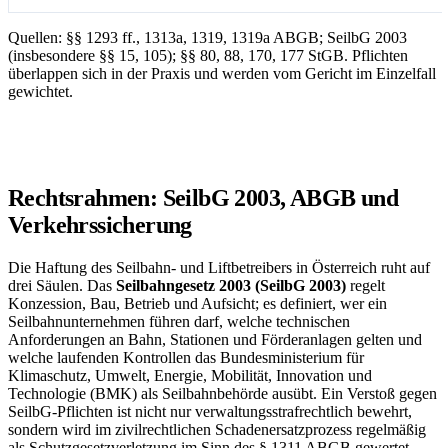
Quellen: §§ 1293 ff., 1313a, 1319, 1319a ABGB; SeilbG 2003
(insbesondere §§ 15, 105); §§ 80, 88, 170, 177 StGB. Pflichten
überlappen sich in der Praxis und werden vom Gericht im Einzelfall
gewichtet.
Rechtsrahmen: SeilbG 2003, ABGB und
Verkehrssicherung
Die Haftung des Seilbahn- und Liftbetreibers in Österreich ruht auf
drei Säulen. Das
Seilbahngesetz 2003 (SeilbG 2003)
regelt
Konzession, Bau, Betrieb und Aufsicht; es definiert, wer ein
Seilbahnunternehmen führen darf, welche technischen
Anforderungen an Bahn, Stationen und Förderanlagen gelten und
welche laufenden Kontrollen das Bundesministerium für
Klimaschutz, Umwelt, Energie, Mobilität, Innovation und
Technologie (BMK) als Seilbahnbehörde ausübt. Ein Verstoß gegen
SeilbG-Pflichten ist nicht nur verwaltungsstrafrechtlich bewehrt,
sondern wird im zivilrechtlichen Schadenersatzprozess regelmäßig
als Schutzgesetzverletzung im Sinn des § 1311 ABGB gewertet.