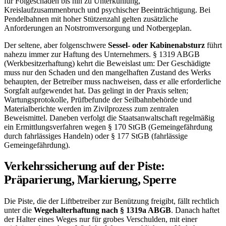
für Folgeschäden bis hin zu Unterkühlung,
Kreislaufzusammenbruch und psychischer Beeinträchtigung. Bei
Pendelbahnen mit hoher Stützenzahl gelten zusätzliche
Anforderungen an Notstromversorgung und Notbergeplan.
Der seltene, aber folgenschwere
Sessel- oder Kabinenabsturz
führt
nahezu immer zur Haftung des Unternehmers. § 1319 ABGB
(Werkbesitzerhaftung) kehrt die Beweislast um: Der Geschädigte
muss nur den Schaden und den mangelhaften Zustand des Werks
behaupten, der Betreiber muss nachweisen, dass er alle erforderliche
Sorgfalt aufgewendet hat. Das gelingt in der Praxis selten;
Wartungsprotokolle, Prüfbefunde der Seilbahnbehörde und
Materialberichte werden im Zivilprozess zum zentralen
Beweismittel. Daneben verfolgt die Staatsanwaltschaft regelmäßig
ein Ermittlungsverfahren wegen § 170 StGB (Gemeingefährdung
durch fahrlässiges Handeln) oder § 177 StGB (fahrlässige
Gemeingefährdung).
Verkehrssicherung auf der Piste:
Präparierung, Markierung, Sperre
Die Piste, die der Liftbetreiber zur Benützung freigibt, fällt rechtlich
unter die
Wegehalterhaftung nach § 1319a ABGB
. Danach haftet
der Halter eines Weges nur für grobes Verschulden, mit einer