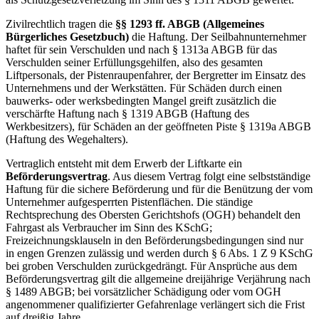
Zivilrechtlich tragen die
§§ 1293 ff. ABGB (Allgemeines
Bürgerliches Gesetzbuch)
die Haftung. Der Seilbahnunternehmer
haftet für sein Verschulden und nach § 1313a ABGB für das
Verschulden seiner Erfüllungsgehilfen, also des gesamten
Liftpersonals, der Pistenraupenfahrer, der Bergretter im Einsatz des
Unternehmens und der Werkstätten. Für Schäden durch einen
bauwerks- oder werksbedingten Mangel greift zusätzlich die
verschärfte Haftung nach § 1319 ABGB (Haftung des
Werkbesitzers), für Schäden an der geöffneten Piste § 1319a ABGB
(Haftung des Wegehalters).
Vertraglich entsteht mit dem Erwerb der Liftkarte ein
Beförderungsvertrag
. Aus diesem Vertrag folgt eine selbstständige
Haftung für die sichere Beförderung und für die Benützung der vom
Unternehmer aufgesperrten Pistenflächen. Die ständige
Rechtsprechung des Obersten Gerichtshofs (OGH) behandelt den
Fahrgast als Verbraucher im Sinn des KSchG;
Freizeichnungsklauseln in den Beförderungsbedingungen sind nur
in engen Grenzen zulässig und werden durch § 6 Abs. 1 Z 9 KSchG
bei groben Verschulden zurückgedrängt. Für Ansprüche aus dem
Beförderungsvertrag gilt die allgemeine dreijährige Verjährung nach
§ 1489 ABGB; bei vorsätzlicher Schädigung oder vom OGH
angenommener qualifizierter Gefahrenlage verlängert sich die Frist
auf dreißig Jahre.