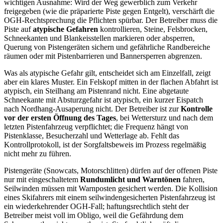
wichtigen Ausnahme: Wird der Weg gewerblich zum Verkehr
freigegeben (wie die präparierte Piste gegen Entgelt), verschärft die
OGH-Rechtsprechung die Pflichten spürbar. Der Betreiber muss die
Piste auf
atypische Gefahren
kontrollieren, Steine, Felsbrocken,
Schneekanten und Blankeisstellen markieren oder absperren,
Querung von Pistengeräten sichern und gefährliche Randbereiche
räumen oder mit Pistenbarrieren und Bannersperren abgrenzen.
Was als atypische Gefahr gilt, entscheidet sich am Einzelfall, zeigt
aber ein klares Muster. Ein Felskopf mitten in der flachen Abfahrt ist
atypisch, ein Steilhang am Pistenrand nicht. Eine abgetaute
Schneekante mit Absturzgefahr ist atypisch, ein kurzer Eispatch
nach Nordhang-Ausaperung nicht. Der Betreiber ist zur
Kontrolle
vor der ersten Öffnung des Tages
, bei Wettersturz und nach dem
letzten Pistenfahrzeug verpflichtet; die Frequenz hängt von
Pistenklasse, Besucherzahl und Wetterlage ab. Fehlt das
Kontrollprotokoll, ist der Sorgfaltsbeweis im Prozess regelmäßig
nicht mehr zu führen.
Pistengeräte (Snowcats, Motorschlitten) dürfen auf der offenen Piste
nur mit eingeschaltetem
Rundumlicht und Warntönen
fahren,
Seilwinden müssen mit Warnposten gesichert werden. Die Kollision
eines Skifahrers mit einem seilwindengesicherten Pistenfahrzeug ist
ein wiederkehrender OGH-Fall; haftungsrechtlich steht der
Betreiber meist voll im Obligo, weil die Gefährdung dem