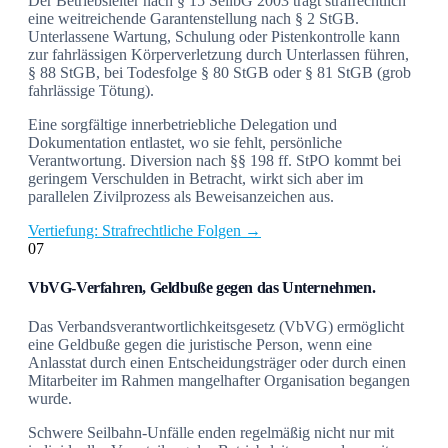
Der Betriebsleiter nach § 15 SeilbG 2003 trägt strafrechtlich
eine weitreichende Garantenstellung nach § 2 StGB.
Unterlassene Wartung, Schulung oder Pistenkontrolle kann
zur fahrlässigen Körperverletzung durch Unterlassen führen,
§ 88 StGB, bei Todesfolge § 80 StGB oder § 81 StGB (grob
fahrlässige Tötung).
Eine sorgfältige innerbetriebliche Delegation und
Dokumentation entlastet, wo sie fehlt, persönliche
Verantwortung. Diversion nach §§ 198 ff. StPO kommt bei
geringem Verschulden in Betracht, wirkt sich aber im
parallelen Zivilprozess als Beweisanzeichen aus.
Vertiefung: Strafrechtliche Folgen →
07
VbVG-Verfahren, Geldbuße gegen das Unternehmen.
Das Verbandsverantwortlichkeitsgesetz (VbVG) ermöglicht
eine Geldbuße gegen die juristische Person, wenn eine
Anlasstat durch einen Entscheidungsträger oder durch einen
Mitarbeiter im Rahmen mangelhafter Organisation begangen
wurde.
Schwere Seilbahn-Unfälle enden regelmäßig nicht nur mit