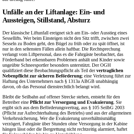
Unfälle an der Liftanlage: Ein- und
Aussteigen, Stillstand, Absturz
Der klassische Liftunfall ereignet sich am Ein- oder Ausstieg eines
Sessellifts. Wer beim Einsteigen nicht den Sitz trifft, zwischen zwei
Sesseln zu Boden geht, den Bügel zu früh oder zu spät öffnet, ist
nur in den seltensten Fällen allein haftbar. Die Rechtsprechung
verlangt vom Liftpersonal, dass es die Fahrgäste beobachtet, das
Förderband bei erkennbaren Problemen anhält und Kinder sowie
ungeübte Schneesportler besonders unterstützt. Der OGH
qualifiziert diese Beobachtungspflicht als Teil der
vertraglichen
Nebenpflicht zur sicheren Beförderung
; eine Verletzung führt zur
Haftung des Unternehmers nach § 1313a ABGB unabhängig
davon, ob das Personal dienstrechtlich belangt wird.
Bleibt die Seilbahn auf offener Strecke stehen, entsteht für den
Betreiber eine
Pflicht zur Versorgung und Evakuierung
. Sie
ergibt sich aus dem Beförderungsvertrag, aus § 105 SeilbG 2003
(Pflicht zur Aufrechterhaltung des Betriebs) und aus der allgemeinen
Verkehrssicherung. Wer die Evakuierung unverhältnismäßig
verzögert, Fahrgäste über Stunden ohne Versorgung in der Kabine
hängen lässt oder die Bergrettung nicht rechtzeitig alarmiert, haftet