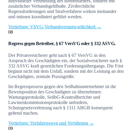
individueller Verurteilung des Betriebsleiters, sondern mit
zusätzlicher Verbandsgeldbuße. Zivilrechtliche
Regressforderungen und Strafverfahren wirken ineinander
und müssen koordiniert geführt werden.
Vertiefung: VbVG-Verbandsverantwortlichkeit →
08
Regress gegen Betreiber, § 67 VersVG oder § 332 ASVG.
Der Privatversicherer geht nach § 67 VersVG in den
Anspruch des Geschädigten ein, der Sozialversicherer nach §
332 ASVG kraft gesetzlichen Forderungsübergangs. Die Frist
beginnt nicht mit dem Unfall, sondern mit der Leistung an den
Geschädigten, zentrale Praxisgröße.
Im Regressprozess gegen den Seilbahnunternehmer ist die
Beweisposition des Geschädigten zu übernehmen:
Wartungsprotokolle, SeilbG-Kontrollberichte und
Lawinenkommissionsprotokolle anfordern,
Schutzgesetzverletzung nach § 1311 ABGB konsequent
geltend machen.
Vertiefung: Verfahrensweg und Verjährung →
09