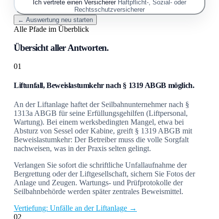
Ich vertrete einen Versicherer
Haftpflicht-, Sozial- oder
Rechtsschutzversicherer
← Auswertung neu starten
Alle Pfade im Überblick
Übersicht aller Antworten.
01
Liftunfall, Beweislastumkehr nach § 1319 ABGB möglich.
An der Liftanlage haftet der Seilbahnunternehmer nach §
1313a ABGB für seine Erfüllungsgehilfen (Liftpersonal,
Wartung). Bei einem werksbedingten Mangel, etwa bei
Absturz von Sessel oder Kabine, greift § 1319 ABGB mit
Beweislastumkehr: Der Betreiber muss die volle Sorgfalt
nachweisen, was in der Praxis selten gelingt.
Verlangen Sie sofort die schriftliche Unfallaufnahme der
Bergrettung oder der Liftgesellschaft, sichern Sie Fotos der
Anlage und Zeugen. Wartungs- und Prüfprotokolle der
Seilbahnbehörde werden später zentrales Beweismittel.
Vertiefung: Unfälle an der Liftanlage →
02