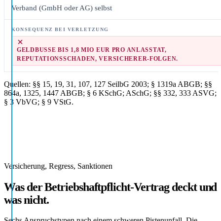
Verband (GmbH oder AG) selbst
GELDBUSSE BIS 1,8 MIO EUR PRO ANLASSTAT, R
EPUTATIONSSCHADEN, VERSICHERER-FOLGEN.
Quellen: §§ 15, 19, 31, 107, 127 SeilbG 2003; § 1319a ABGB; §§
864a, 1325, 1447 ABGB; § 6 KSchG; ASchG; §§ 332, 333 ASVG;
§ 3 VbVG; § 9 VStG.
Versicherung, Regress, Sanktionen
Was der Betriebshaftpflicht-Vertrag deckt und
was nicht.
Sechs Anspruchstypen nach einem schweren Pistenunfall. Die