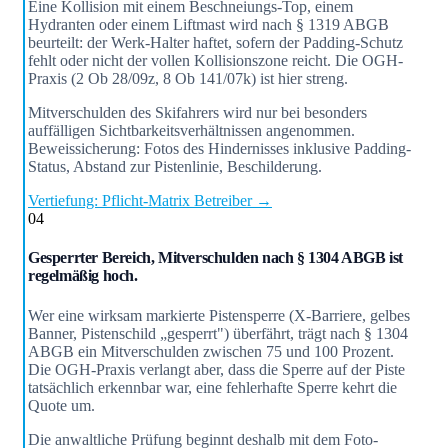
Eine Kollision mit einem Beschneiungs-Top, einem
Hydranten oder einem Liftmast wird nach § 1319 ABGB
beurteilt: der Werk-Halter haftet, sofern der Padding-Schutz
fehlt oder nicht der vollen Kollisionszone reicht. Die OGH-
Praxis (2 Ob 28/09z, 8 Ob 141/07k) ist hier streng.
Mitverschulden des Skifahrers wird nur bei besonders
auffälligen Sichtbarkeitsverhältnissen angenommen.
Beweissicherung: Fotos des Hindernisses inklusive Padding-
Status, Abstand zur Pistenlinie, Beschilderung.
Vertiefung: Pflicht-Matrix Betreiber →
04
Gesperrter Bereich, Mitverschulden nach § 1304 ABGB ist
regelmäßig hoch.
Wer eine wirksam markierte Pistensperre (X-Barriere, gelbes
Banner, Pistenschild „gesperrt") überfährt, trägt nach § 1304
ABGB ein Mitverschulden zwischen 75 und 100 Prozent.
Die OGH-Praxis verlangt aber, dass die Sperre auf der Piste
tatsächlich erkennbar war, eine fehlerhafte Sperre kehrt die
Quote um.
Die anwaltliche Prüfung beginnt deshalb mit dem Foto-