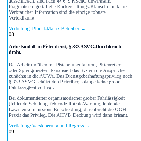
ausschließen, sind nach §§ 6, 9 KSchG unwirksam.
Pragmatisch: gestaffelte Rückerstattungs-Klauseln mit klarer
Verbraucher-Information sind die einzige robuste
Verteidigung.
Vertiefung: Pflicht-Matrix Betreiber →
08
Arbeitsunfall im Pistendienst, § 333 ASVG-Durchbruch
droht.
Bei Arbeitsunfällen mit Pistenraupenfahrern, Pistenrettern
oder Sprengmeistern kanalisiert das System die Ansprüche
zunächst in die AUVA. Das Dienstgeberhaftungsprivileg nach
§ 333 ASVG schützt den Betreiber, solange keine grobe
Fahrlässigkeit vorliegt.
Bei dokumentierter organisatorischer grober Fahrlässigkeit
(fehlende Schulung, fehlende Ratrak-Wartung, fehlende
Lawinenkommissions-Entscheidung) durchbricht die OGH-
Praxis das Privileg. Die AHVB-Deckung wird dann brisant.
Vertiefung: Versicherung und Regress →
09